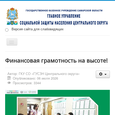
Версия сайта для слабовидящих
Включить/
выключить
навигацию
Главная
Новости
О нас
Структура
Документы
Финансовая грамотность на высоте!
Меры социальной поддержки
Автор:
ГКУ СО «ГУСЗН Центрального округа»
Противодействие коррупции
Запись на прием
Опубликовано: 06 июля 2026
Просмотров: 3344