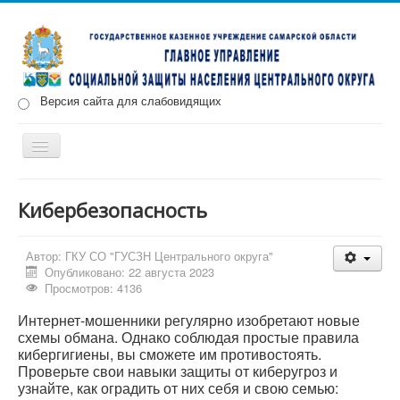
Версия сайта для слабовидящих
Включить/
выключить
навигацию
Главная
Новости
О нас
Структура
Документы
Кибербезопасность
Меры социальной поддержки
Автор:
ГКУ СО "ГУСЗН Центрального округа"
Противодействие коррупции
Запись на прием
Опубликовано: 22 августа 2023
Просмотров: 4136
Интернет-мошенники регулярно изобретают новые
схемы обмана. Однако соблюдая простые правила
кибергигиены, вы сможете им противостоять.
Проверьте свои навыки защиты от киберугроз и
узнайте, как оградить от них себя и свою семью: