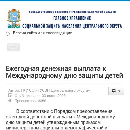
Версия сайта для слабовидящих
Включить/
выключить
навигацию
Главная
Новости
О нас
Структура
Документы
Ежегодная денежная выплата к
Международному дню защиты детей
Меры социальной поддержки
Противодействие коррупции
Запись на прием
Автор:
ГКУ СО «ГУСЗН Центрального округа»
Опубликовано: 03 июля 2026
Просмотров: 3358
В соответствии с Порядком предоставления
ежегодной денежной выплаты к Международному
дню защиты детей утвержденным приказом
министерством социально-демографической и