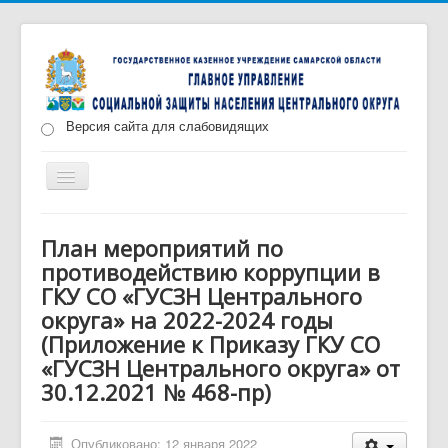
Версия сайта для слабовидящих
Включить/
выключить
навигацию
Главная
Новости
О нас
Структура
План мероприятий по
противодействию коррупции в
Документы
Меры социальной поддержки
ГКУ СО «ГУСЗН Центрального
Противодействие коррупции
Запись на прием
округа» на 2022-2024 годы
(Приложение к Приказу ГКУ СО
«ГУСЗН Центрального округа» от
30.12.2021 № 468-пр)
Опубликовано: 12 января 2022