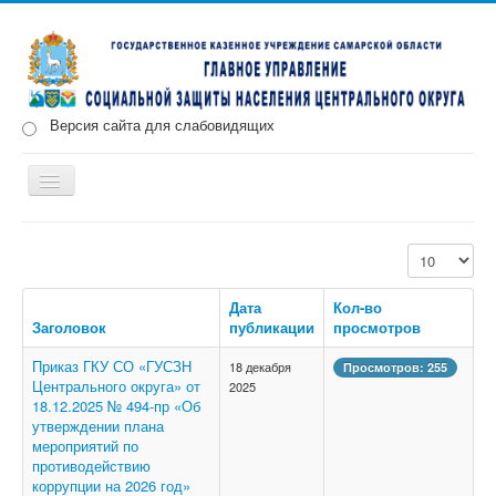
Версия сайта для слабовидящих
Включить/
выключить
навигацию
Главная
Новости
О нас
Структура
Документы
Кол-во строк
Меры социальной поддержки
Дата
Кол-во
Противодействие коррупции
Запись на прием
Заголовок
публикации
просмотров
Приказ ГКУ СО «ГУСЗН
18 декабря
Просмотров: 255
Центрального округа» от
2025
18.12.2025 № 494-пр «Об
утверждении плана
мероприятий по
противодействию
коррупции на 2026 год»