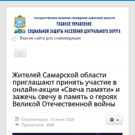
Версия сайта для слабовидящих
Включить/
выключить
навигацию
Главная
Новости
О нас
Структура
Жителей Самарской области
приглашают принять участие в
Документы
Меры социальной поддержки
онлайн-акции «Свеча памяти» и
Противодействие коррупции
Запись на прием
зажечь свечу в память о героях
Великой Отечественной войны
Опубликовано: 15 июня 2026
Просмотров: 3668