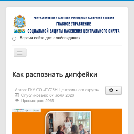
Версия сайта для слабовидящих
Включить/
выключить
навигацию
Главная
Новости
О нас
Структура
Как распознать дипфейки
Документы
Меры социальной поддержки
Автор:
ГКУ СО «ГУСЗН Центрального округа»
Противодействие коррупции
Запись на прием
Опубликовано: 07 июля 2026
Просмотров: 2965