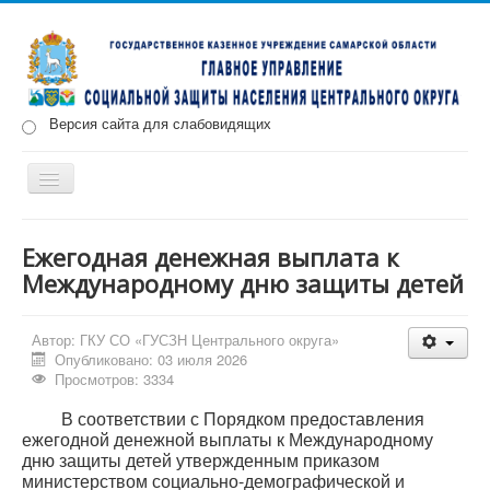
Версия сайта для слабовидящих
Включить/
выключить
навигацию
Главная
Новости
О нас
Структура
Документы
Ежегодная денежная выплата к
Международному дню защиты детей
Меры социальной поддержки
Противодействие коррупции
Запись на прием
Автор:
ГКУ СО «ГУСЗН Центрального округа»
Опубликовано: 03 июля 2026
Просмотров: 3334
В соответствии с Порядком предоставления
ежегодной денежной выплаты к Международному
дню защиты детей утвержденным приказом
министерством социально-демографической и