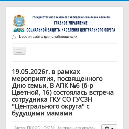
Версия сайта для слабовидящих
Включить/
выключить
навигацию
Главная
Новости
О нас
Структура
19.05.2026г. в рамках
мероприятия, посвященного
Документы
Меры социальной поддержки
Дню семьи, В АПК №6 (б-р
Противодействие коррупции
Запись на прием
Цветной, 16) состоялась встреча
сотрудника ГКУ СО ГУСЗН
"Центрального округа" с
будущими мамами
Автор:
ГКУ СО «ГУСЗН Центрального округа»