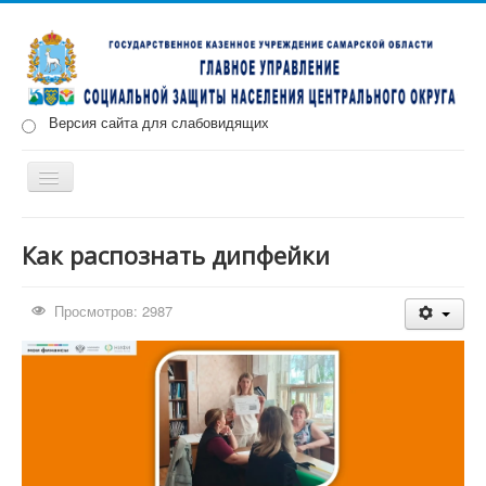
Версия сайта для слабовидящих
Включить/
выключить
навигацию
Главная
Новости
О нас
Структура
Документы
Как распознать дипфейки
Меры социальной поддержки
Просмотров: 2987
Противодействие коррупции
Запись на прием