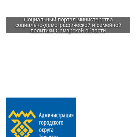
Социальный портал министерства
социально-демографической и семейной
политики Самарской области