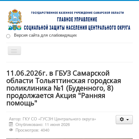
Версия сайта для слабовидящих
Включить/
выключить
навигацию
Главная
Новости
О нас
Структура
Документы
11.06.2026г. в ГБУЗ Самарской
области Тольяттинская городская
Меры социальной поддержки
поликлиника №1 (Буденного, 8)
Противодействие коррупции
Запись на прием
продолжается Акция "Ранняя
помощь"
Автор:
ГКУ СО «ГУСЗН Центрального округа»
Опубликовано: 11 июня 2026
Просмотров: 4040