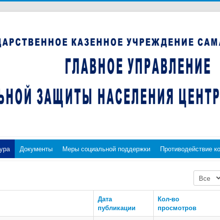
ура
Документы
Меры социальной поддержки
Противодействие к
Кол-во с
Дата
Кол-во
публикации
просмотров