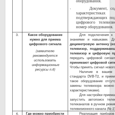
оборудования.
Документ, с
-
характеристиках
подтверждающих по
цифрового телевиз
номер оборудования.
3.
Какое оборудование
Для подключения к 
нужно для приема
знаниями и навыками. Д
цифрового сигнала
дециметровую антенну (к
телевизор, поддерживаю
(заявителю
телевизор и цифровую п
рекомендуется
передать цифровой сигна
использовать
принимают цифровой сигн
информационные
Чтобы принять сигнал новог
ресурсы п.6)
Наличие в вашем д
стандарта DVB-T2, и прием
такое оборудование отсут
замены телевизора можно
характеристиками).
Для настройки приема
запустить автопоиск тел
телеканалов в ручном режим
телевизионного канала (№ 27
4.
Где можно приобрести
Реализация приборо