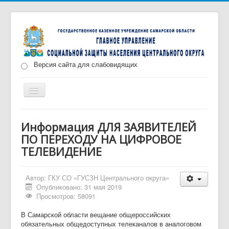
Версия сайта для слабовидящих
Включить/
выключить
навигацию
Главная
Новости
О нас
Структура
Информация ДЛЯ ЗАЯВИТЕЛЕЙ
ПО ПЕРЕХОДУ НА ЦИФРОВОЕ
Документы
Меры социальной поддержки
ТЕЛЕВИДЕНИЕ
Противодействие коррупции
Запись на прием
Автор:
ГКУ СО «ГУСЗН Центрального округа»
Опубликовано: 31 мая 2019
Просмотров: 58091
В Самарской области вещание общероссийских
обязательных общедоступных телеканалов в аналоговом