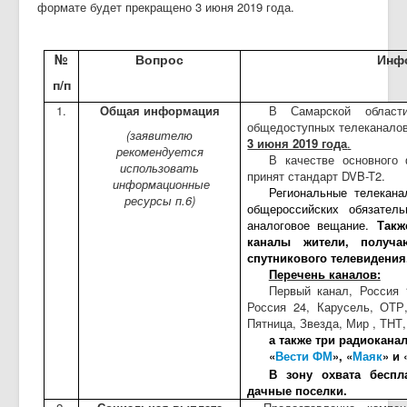
формате будет прекращено 3 июня 2019 года.
№
Вопрос
Инф
п/п
1.
Общая информация
В Самарской области
общедоступных телеканалов
(заявителю
3 июня 2019 года
.
рекомендуется
В качестве основного
использовать
принят стандарт DVB-T2.
информационные
Региональные телекан
ресурсы п.6)
общероссийских обязател
аналоговое вещание.
Такж
каналы жители, получа
спутникового телевидения
Перечень каналов:
Первый канал, Россия 
Россия 24, Карусель, ОТР
Пятница, Звезда, Мир , ТНТ
а также три радиоканал
«
Вести ФМ
», «
Маяк
» и 
В зону охвата беспл
дачные поселки.