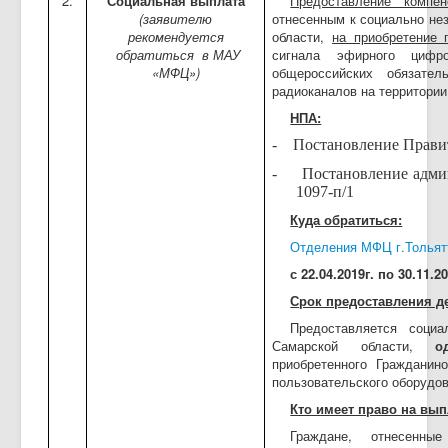
2.
Социальная выплата
Предоставление компе
(заявителю
отнесенным к социально не
рекомендуется
области,
на приобретение 
обратиться
в МАУ
сигнала эфирного цифро
«МФЦ»)
общероссийских обязател
радиоканалов на территории
НПА:
-
Постановление Правит
-
Постановление админ
1097-п/1
Куда обратиться:
Отделения МФЦ г.Тольят
с 22.04.2019г. по 30.11.20
Срок предоставления д
Предоставляется соци
Самарской области,
о
приобретенного Гражданин
пользовательского оборудо
Кто имеет право на вып
Граждане, отнесенны