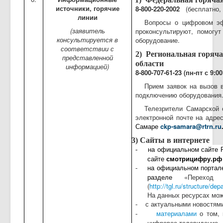
источники, горячие
8-800-220-2002
(бесплатно,
линии
Вопросы о цифровом эф
(заявитель
проконсультируют, помогу
консультируется в
оборудование.
соответствии с
2)
Региональная горяч
представленной
области
информацией)
8-800-707-61-23
(пн-пт с 9:00
Прием заявок на вызов 
подключению оборудования
Телезрители Самарской 
электронной почте на адрес
Самаре
ckp-samara@rtrn.ru
3) Сайты в интернете
на официальном сайте
-
сайте
смотрицифру.рф
на официальном портале
-
разделе
«Переход
(
http://tgl.ru/structure/de
На данных ресурсах мож
с актуальными новостям
-
материалами
о том, 
-
цифровое телевидение.