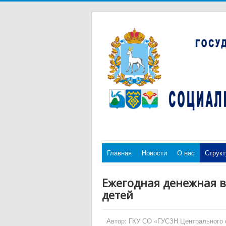
Главная
Новости
О нас
Структ
Ежегодная денежная 
детей
Автор:
ГКУ СО «ГУСЗН Центрального 