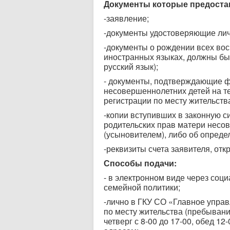
Документы которые предоста
-заявление;
-документы удостоверяющие лич
-документы о рождении всех в
иностранных языках, должны бы
русский язык);
- документы, подтверждающие ф
несовершеннолетних детей на те
регистрации по месту жительств
-копии вступивших в законную с
родительских прав матери несо
(усыновителем), либо об опреде
-реквизиты счета заявителя, отк
Способы подачи:
- в электронном виде через со
семейной политики;
-лично в ГКУ СО «Главное упра
по месту жительства (пребывани
четверг с 8-00 до 17-00, обед 12