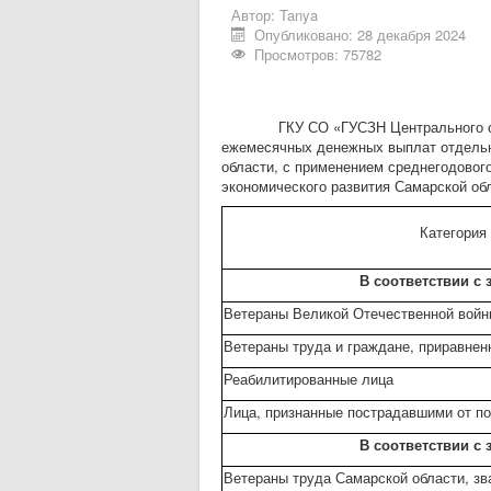
Автор:
Tanya
Опубликовано: 28 декабря 2024
Просмотров: 75782
ГКУ СО «ГУСЗН Центрального окр
ежемесячных денежных выплат отдельн
области, с применением среднегодового
экономического развития Самарской обл
Категория
В соответствии с
Ветераны Великой Отечественной войн
Ветераны труда и граждане, приравнен
Реабилитированные лица
Лица, признанные пострадавшими от п
В соответствии с
Ветераны труда Самарской области, зв