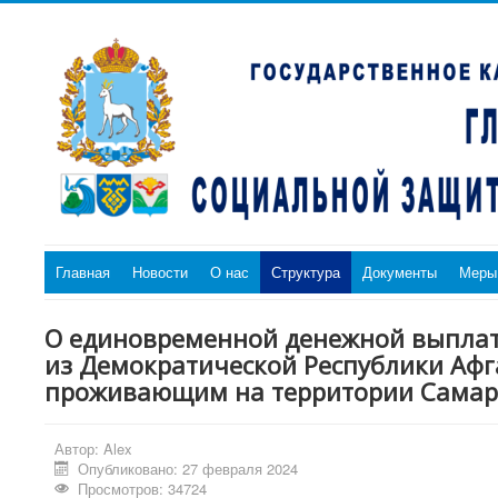
Главная
Новости
О нас
Структура
Документы
Меры
О единовременной денежной выплате,
из Демократической Республики Афг
проживающим на территории Самар
Автор:
Alex
Опубликовано: 27 февраля 2024
Просмотров: 34724