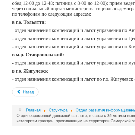
обед 12-00 до 12-48; пятница с 8-00 до 12-00); прием вед
через социальный портал министерства социально-демогр
по телефонам по следующим адресам:
в г.о. Тольятти:
- отдел назначения компенсаций и льгот управления по Авт
- отдел назначения компенсаций и льгот управления по Цен
- отдел назначения компенсаций и льгот управления по Комс
в м.р. Ставропольский:
- отдел назначения компенсаций и льгот управления по му
в г.о. Жигулевск
- отдел назначения компенсаций и льгот по г.о. Жигулевск (у
Назад
Главная
Структура
Отдел развития информационны
О единовременной денежной выплате, в связи с 35-летием выв
категориям граждан, проживающим на территории Самарской о