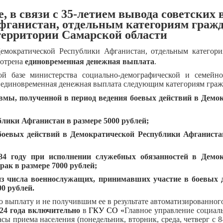
 в связи с 35-летием вывода советских 
фганистан, отдельным категориям гражд
ерритории Самарской области
Демократической Республики Афганистан, отдельным категори
мотрена
единовременная денежная выплата
.
й базе министерства социально-демографической и семейн
а единовременная денежная выплата следующим категориям граж
вмы, полученной в период ведения боевых действий в Демо
блики Афганистан в размере 5000 рублей;
боевых действий в Демократической Республики Афганиста
84 году при исполнении служебных обязанностей в Демо
ак в размере 7000 рублей;
из числа военнослужащих, принимавших участие в боевых 
0 рублей.
выплату и не получившим ее в результате автоматизированног
024 года включительно
в
ГКУ СО «
Главное управление социал
сы приема населения (понедельник, вторник, среда, четверг с 8-