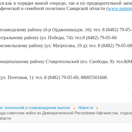
ется как в порядке живой очереди, так и по предварительной зап
афической и семейной политики Самарской области (
www.suprem
озаводскому району (б-р Орджоникидзе, 16): тел. 8 (8482) 79-05
тральному району (ул. Победы, 74): тел.8 (8482) 79-05-66
омольскому району (ул. Матросова, 19 д): тел. 8 (8482) 79-05-68
ниципальному району Ставропольский (пл. Свободы, 9): тел.8(84
л. Почтовая, 1): тел. 8 (8482) 79-05-69, 88005501668.
х технологий и сопровождения выплат
Новости
ода советских войск из Демократической Республики Афганистан, отде
бласти