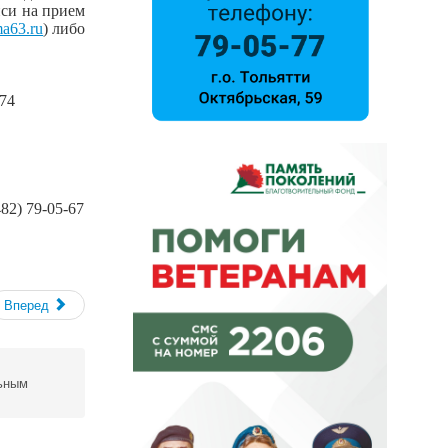
иси на прием
a63.ru
) либо
-74
82) 79-05-67
Вперед
льным