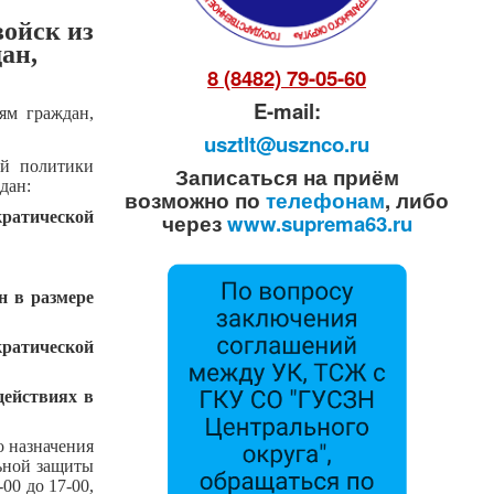
войск из
ан,
8 (8482) 79-05-60
E-mail:
ям граждан,
usztlt@usznco.ru
ой политики
Записаться на приём
дан:
возможно по
телефонам
, либо
кратической
через
www.suprema63.ru
н в размере
кратической
действиях в
о назначения
ьной защиты
00 до 17-00,