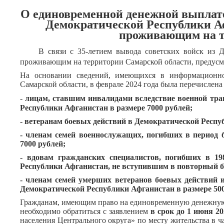
О единовременной денежной выплате,
Демократической Республики А
проживающим на т
В связи с 35-летием вывода советских войск из 
проживающим на территории Самарской области, предус
На основании сведений, имеющихся в информационно
Самарской области, в феврале 2024 года была перечислен
-
лицам, ставшим инвалидами вследствие военной тра
Республики Афганистан в размере 7000 рублей;
- ветеранам боевых действий в Демократической Респу
- членам семей военнослужащих, погибших в период 
7000 рублей;
- вдовам гражданских специалистов, погибших в 19
Республики Афганистан, не вступившим в повторный бр
- членам семей умерших ветеранов боевых действий 
Демократической Республики Афганистан в размере 500
Гражданам, имеющим право на единовременную денежную 
необходимо обратиться с заявлением
в срок до 1 июня 2
населения Центрального округа» по месту жительства в ча