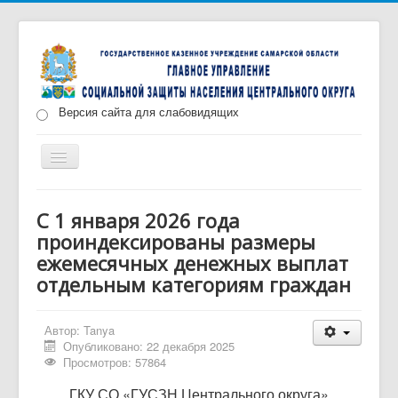
Версия сайта для слабовидящих
Включить/
выключить
навигацию
Главная
Новости
О нас
Структура
С 1 января 2026 года
проиндексированы размеры
Документы
Меры социальной поддержки
ежемесячных денежных выплат
Противодействие коррупции
Запись на прием
отдельным категориям граждан
Автор:
Tanya
Опубликовано: 22 декабря 2025
Просмотров: 57864
ГКУ СО «ГУСЗН Центрального округа»