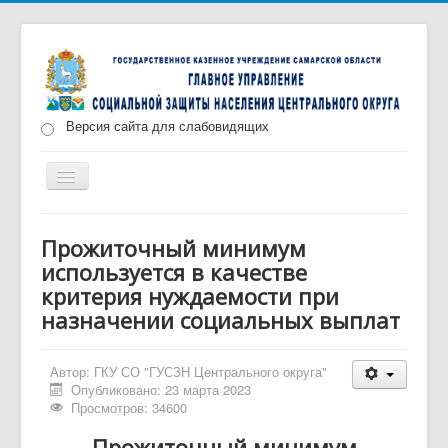
Версия сайта для слабовидящих
Включить/
выключить
навигацию
Главная
Новости
О нас
Структура
Прожиточный минимум
используется в качестве
Документы
Меры социальной поддержки
критерия нуждаемости при
Противодействие коррупции
Запись на прием
назначении социальных выплат
Автор:
ГКУ СО "ГУСЗН Центрального округа"
Опубликовано: 23 марта 2023
Просмотров: 34600
Прожиточный минимум