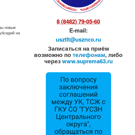
8 (8482) 79-05-60
ны новые
E-mail:
убсидий на
usztlt@usznco.ru
Записаться на приём
возможно по
телефонам
, либо
через
www.suprema63.ru