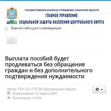
Версия сайта для слабовидящих
Включить/
выключить
навигацию
Главная
Новости
О нас
Структура
Документы
Выплата пособий будет
продлеваться без обращения
Меры социальной поддержки
граждан и без дополнительного
Противодействие коррупции
Запись на прием
подтверждения нуждаемости
Автор:
ГКУ СО «ГУСЗН Центрального округа»
Опубликовано: 27 марта 2020
Просмотров: 51539