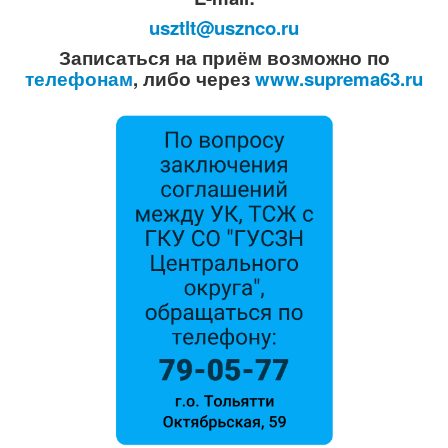
usztlt@usznco.ru
Записаться на приём возможно по
телефонам
, либо через
www.suprema63.ru