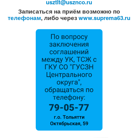
usztlt@usznco.ru
Записаться на приём возможно по
телефонам
, либо через
www.suprema63.ru