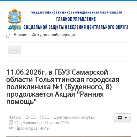
Версия сайта для слабовидящих
Включить/
выключить
навигацию
Главная
Новости
О нас
Структура
Документы
11.06.2026г. в ГБУЗ Самарской
области Тольяттинская городская
Меры социальной поддержки
поликлиника №1 (Буденного, 8)
Противодействие коррупции
Запись на прием
продолжается Акция "Ранняя
помощь"
Автор:
ГКУ СО «ГУСЗН Центрального округа»
Опубликовано: 11 июня 2026
Просмотров: 4049