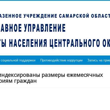
 социальной поддержки
Противодействие коррупции
Запись на при
оиндексированы размеры ежемесячных
риям граждан