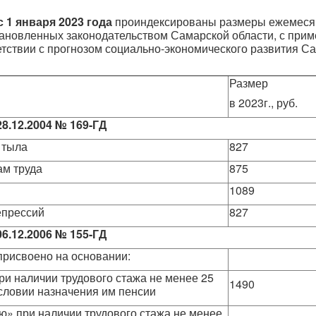
с 1 января 2023 года
проиндексированы размеры ежемеся
тановленных законодательством Самарской области, с при
етствии с прогнозом социально-экономического развития С
Размер
в 2023г., руб.
28.12.2004 № 169-ГД
 тыла
827
ам труда
875
1089
епрессий
827
06.12.2006 № 155-ГД
присвоено на основании:
ри наличии трудового стажа не менее 25
1490
условии назначения им пенсии
ью» при наличии трудового стажа не менее