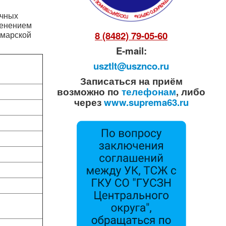
чных
менением
амарской
8 (8482) 79-05-60
E-mail:
usztlt@usznco.ru
Записаться на приём
возможно по
телефонам
, либо
через
www.suprema63.ru