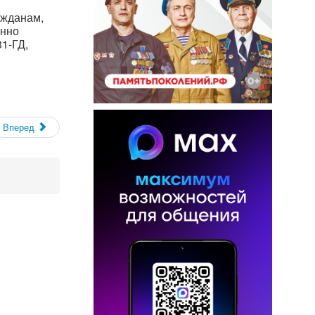
ажданам,
янно
1-ГД,
Вперед