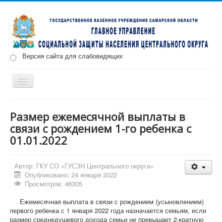
Версия сайта для слабовидящих
Включить/
выключить
навигацию
Главная
Новости
О нас
Структура
Документы
Размер ежемесячной выплаты в
связи с рождением 1-го ребенка с
Меры социальной поддержки
01.01.2022
Противодействие коррупции
Запись на прием
Автор:
ГКУ СО «ГУСЗН Центрального округа»
Опубликовано: 24 января 2022
Просмотров: 46305
Ежемесячная выплата в связи с рождением (усыновлением)
первого ребенка с 1 января 2022 года назначается семьям, если
размер среднедушевого дохода семьи не превышает 2-кратную