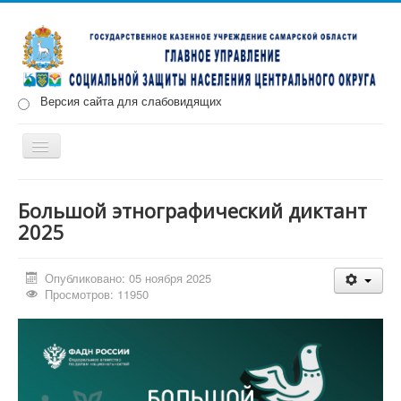
Версия сайта для слабовидящих
Включить/
выключить
навигацию
Главная
Новости
О нас
Структура
Документы
Большой этнографический диктант
2025
Меры социальной поддержки
Противодействие коррупции
Запись на прием
Опубликовано: 05 ноября 2025
Просмотров: 11950