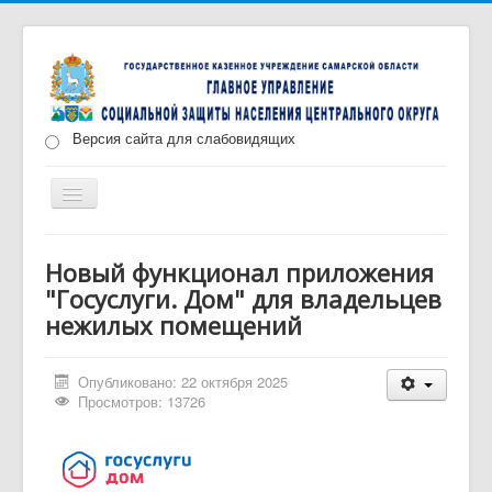
Версия сайта для слабовидящих
Включить/
выключить
навигацию
Главная
Новости
О нас
Структура
Новый функционал приложения
"Госуслуги. Дом" для владельцев
Документы
Меры социальной поддержки
нежилых помещений
Противодействие коррупции
Запись на прием
Опубликовано: 22 октября 2025
Просмотров: 13726