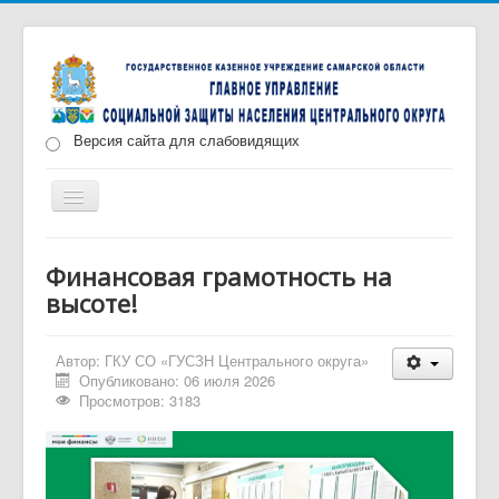
Версия сайта для слабовидящих
Включить/
выключить
навигацию
Главная
Новости
О нас
Структура
Финансовая грамотность на
высоте!
Документы
Меры социальной поддержки
Противодействие коррупции
Запись на прием
Автор:
ГКУ СО «ГУСЗН Центрального округа»
Опубликовано: 06 июля 2026
Просмотров: 3183