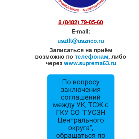
8 (8482) 79-05-60
E-mail:
usztlt@usznco.ru
Записаться на приём
возможно по
телефонам
, либо
через
www.suprema63.ru