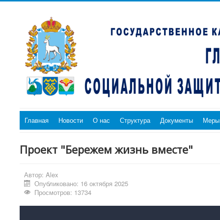
Главная
Новости
О нас
Структура
Документы
Меры
Проект "Бережем жизнь вместе"
Автор:
Alex
Опубликовано: 16 октября 2025
Просмотров: 13734