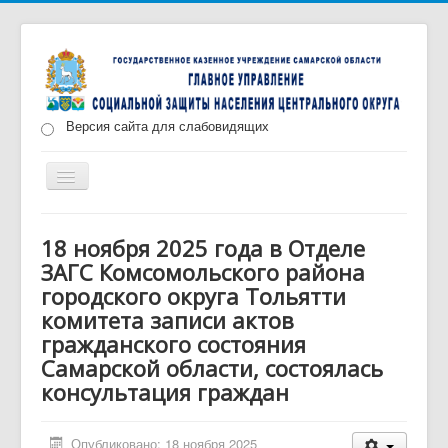
Версия сайта для слабовидящих
Включить/
выключить
навигацию
Главная
Новости
О нас
Структура
18 ноября 2025 года в Отделе
ЗАГС Комсомольского района
Документы
Меры социальной поддержки
городского округа Тольятти
Противодействие коррупции
Запись на прием
комитета записи актов
гражданского состояния
Самарской области, состоялась
консультация граждан
Опубликовано: 18 ноября 2025