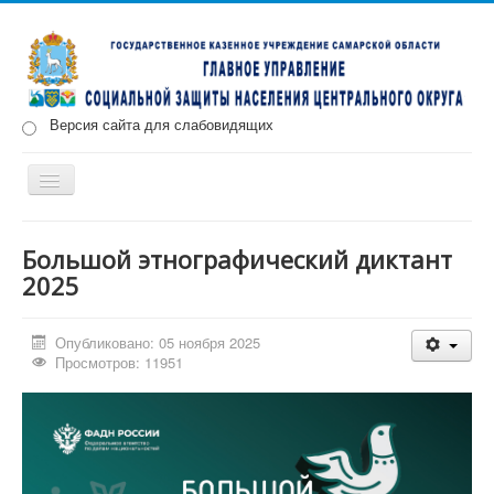
Версия сайта для слабовидящих
Включить/
выключить
навигацию
Главная
Новости
О нас
Структура
Документы
Большой этнографический диктант
2025
Меры социальной поддержки
Противодействие коррупции
Запись на прием
Опубликовано: 05 ноября 2025
Просмотров: 11951