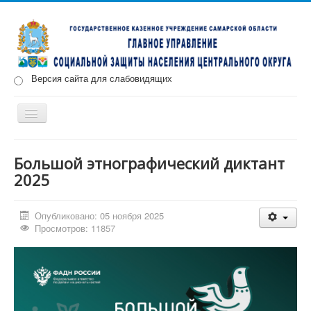
Версия сайта для слабовидящих
Включить/
выключить
навигацию
Главная
Новости
О нас
Структура
Документы
Большой этнографический диктант
2025
Меры социальной поддержки
Противодействие коррупции
Запись на прием
Опубликовано: 05 ноября 2025
Просмотров: 11857