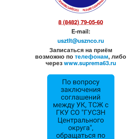
8 (8482) 79-05-60
E-mail:
usztlt@usznco.ru
Записаться на приём
возможно по
телефонам
, либо
через
www.suprema63.ru