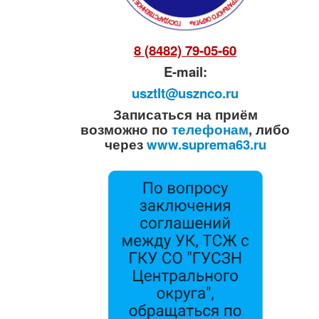
8 (8482) 79-05-60
E-mail:
usztlt@usznco.ru
Записаться на приём
возможно по
телефонам
, либо
через
www.suprema63.ru