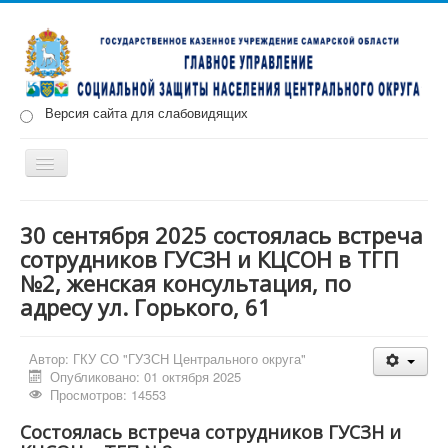
Версия сайта для слабовидящих
Включить/
выключить
навигацию
Главная
Новости
О нас
Структура
Документы
30 сентября 2025 состоялась встреча
сотрудников ГУСЗН и КЦСОН в ТГП
Меры социальной поддержки
№2, женская консультация, по
Противодействие коррупции
Запись на прием
адресу ул. Горького, 61
Автор:
ГКУ СО "ГУЗСН Центрального округа"
Опубликовано: 01 октября 2025
Просмотров: 14553
Cостоялась встреча сотрудников ГУСЗН и