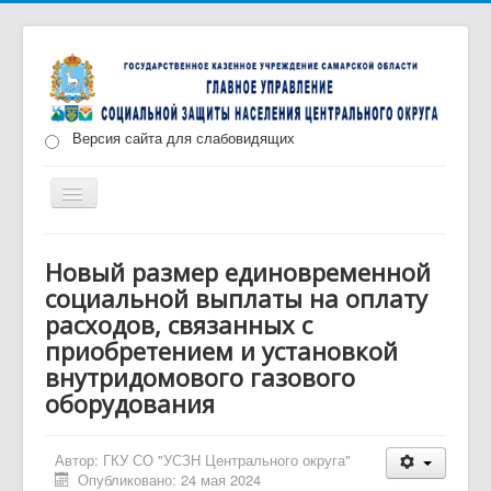
Версия сайта для слабовидящих
Включить/
выключить
навигацию
Главная
Новости
О нас
Структура
Новый размер единовременной
социальной выплаты на оплату
Документы
Меры социальной поддержки
расходов, связанных с
Противодействие коррупции
Запись на прием
приобретением и установкой
внутридомового газового
оборудования
Автор:
ГКУ СО "УСЗН Центрального округа"
Опубликовано: 24 мая 2024