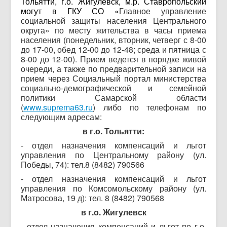
Тольятти, г.о. Жигулевск, м.р. Ставропольский
могут в ГКУ СО «
Главное управление
социальной защиты населения Центрального
округа» по месту жительства в часы приема
населения (понедельник, вторник, четверг с 8-00
до 17-00, обед 12-00 до 12-48; среда и пятница с
8-00 до 12-00). Прием ведется в порядке живой
очереди, а также по предварительной записи на
прием через Социальный портал министерства
социально-демографической и семейной
политики Самарской области
(
www.suprema63.ru
) либо по телефонам по
следующим адресам:
в г.о. Тольятти:
- отдел назначения компенсаций и льгот
управления по Центральному району (ул.
Победы, 74): тел.8 (8482) 790566
- отдел назначения компенсаций и льгот
управления по Комсомольскому району (ул.
Матросова, 19 д): тел. 8 (8482) 790568
в г.о. Жигулевск
- отдел назначения компенсаций и льгот по г.о.