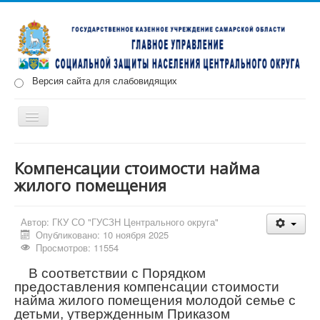
Версия сайта для слабовидящих
Включить/
выключить
навигацию
Главная
Новости
О нас
Структура
Документы
Компенсации стоимости найма
жилого помещения
Меры социальной поддержки
Противодействие коррупции
Запись на прием
Автор:
ГКУ СО "ГУСЗН Центрального округа"
Опубликовано: 10 ноября 2025
Просмотров: 11554
В соответствии с Порядком
предоставления компенсации стоимости
найма жилого помещения молодой семье с
детьми, утвержденным Приказом