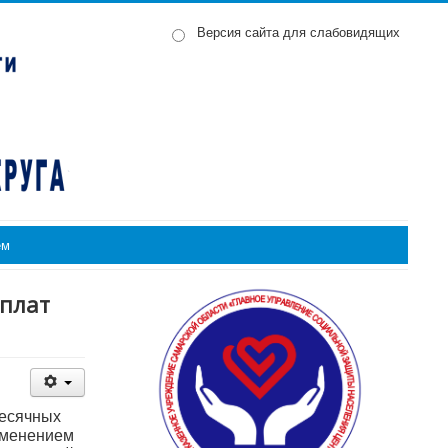
Версия сайта для слабовидящих
ем
ыплат
есячных
именением