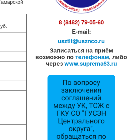
 Самарской
8 (8482) 79-05-60
руб.
E-mail:
usztlt@usznco.ru
Записаться на приём
возможно по
телефонам
, либо
через
www.suprema63.ru
5
5