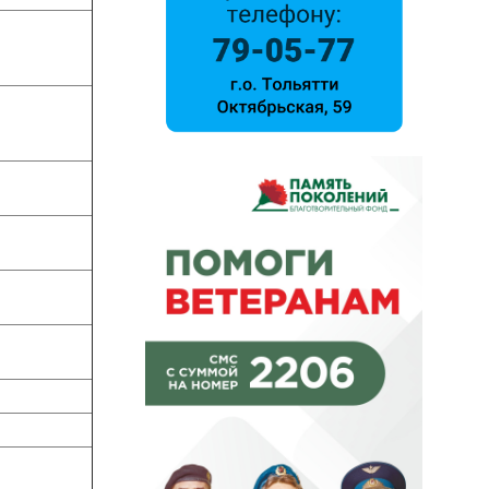
46
46
46
49
8