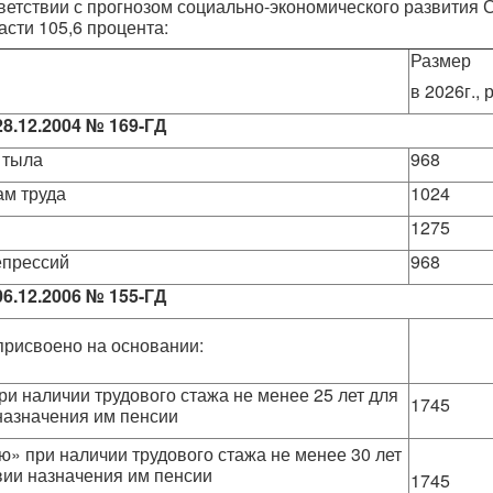
тветствии с прогнозом социально-экономического развития
асти 105,6 процента:
Размер
в 2026г., 
28.12.2004 № 169-ГД
 тыла
968
ам труда
1024
1275
епрессий
968
06.12.2006 № 155-ГД
присвоено на основании:
и наличии трудового стажа не менее 25 лет для
174
назначения им пенсии
ю» при наличии трудового стажа не менее 30 лет
вии назначения им пенсии
174