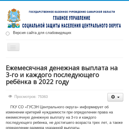
Версия сайта для слабовидящих
Включить/
выключить
навигацию
Главная
Новости
О нас
Структура
Документы
Ежемесячная денежная выплата на
3-го и каждого последующего
Меры социальной поддержки
ребёнка в 2022 году
Противодействие коррупции
Запись на прием
Просмотров: 75363
ГКУ СО «ГУСЗН Центрального округа» информирует об
изменении критерий нуждаемости при определении права на
ежемесячную денежную выплату на 3-го и каждого
последующего ребенка, не достигшего возраста трех лет, а также
определении размера указанной выплаты.