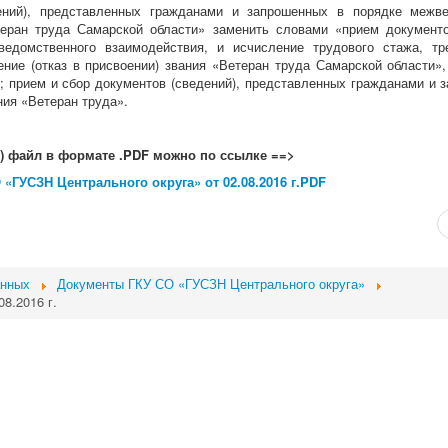
ений), представленных гражданами и запрошенных в порядке межве
еран труда Самарской области» заменить словами «прием документо
домственного взаимодействия, и исчисление трудового стажа, тр
ение (отказ в присвоении) звания «Ветеран труда Самарской области»
; прием и сбор документов (сведений), представленных гражданами и 
ия «Ветеран труда».
ь) файл в формате .PDF можно по ссылке ==>
 «ГУСЗН Центрального округа» от 02.08.2016 г.PDF
анных
Документы ГКУ СО «ГУСЗН Центрального округа»
8.2016 г.