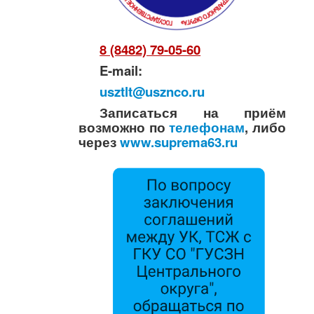
8 (8482) 79-05-60
E-mail:
usztlt@usznco.ru
Записаться на приём
возможно по
телефонам
, либо
через
www.suprema63.ru