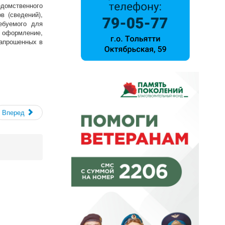
домственного
в (сведений),
ебуемого для
, оформление,
запрошенных в
Вперед