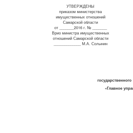
УТВЕРЖДЕНЫ
приказом министерства
имущественных отношений
Самарской области
от _______2016 г. № _______
Врио министра имущественных
отношений Самарской области
_____________ М.А. Солынин
государственного
«Главное упр