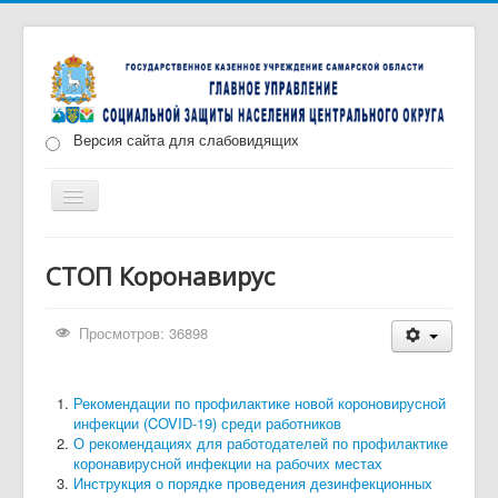
Версия сайта для слабовидящих
Включить/
выключить
навигацию
Главная
Новости
О нас
Структура
СТОП Коронавирус
Документы
Меры социальной поддержки
Просмотров: 36898
Противодействие коррупции
Запись на прием
Рекомендации по профилактике новой короновирусной
инфекции (COVID-19) среди работников
О рекомендациях для работодателей по профилактике
коронавирусной инфекции на рабочих местах
Инструкция о порядке проведения дезинфекционных