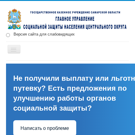
Версия сайта для слабовидящих
Включить/
выключить
навигацию
Главная
Новости
О нас
Структура
Документы
Меры социальной поддержки
Не получили выплату или льгот
путевку? Есть предложения по
Противодействие коррупции
Запись на прием
улучшению работы органов
социальной защиты?
Написать о проблеме