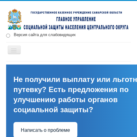
Версия сайта для слабовидящих
Включить/
выключить
навигацию
Главная
Новости
О нас
Структура
Документы
Меры социальной поддержки
Не получили выплату или льгот
путевку? Есть предложения по
Противодействие коррупции
Запись на прием
улучшению работы органов
социальной защиты?
Написать о проблеме